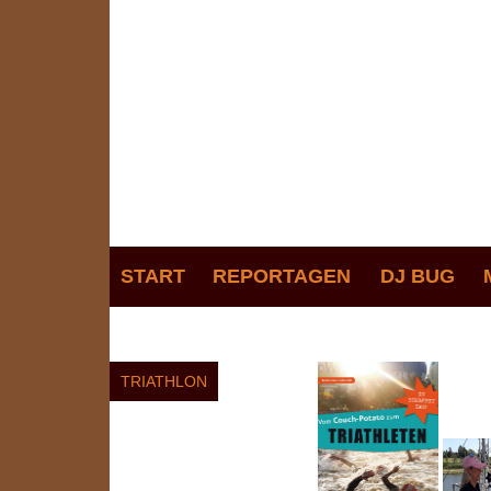
GALERIE
START
REPORTAGEN
DJ BUG
TRIATHLON